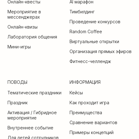
Онлайн-квесты
AI марафо
н
Мероприятие в
Тимбилдинг
мессенджерах
Проведение конкурсов
Онлайн-квизы
Random Coffee
Лаборатория общения
Виртуальные открытки
Мини-игры
Организация прямых эфиров
Фитнесс-челлендж
ПОВОДЫ
ИНФОРМАЦИЯ
Тематические праздники
Кейсы
Праздник
Как проходит игра
Активация
/ Гибридное
П
реимущества
мероприятие
Сравнение вариантов
Внутреннее событие
Примеры концепций
Дл
я детей сотрудников